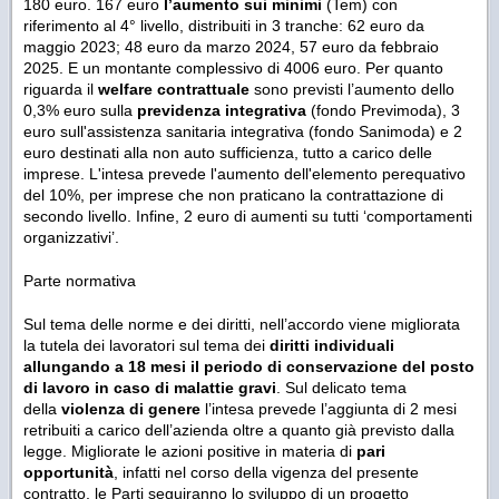
180 euro. 167 euro
l’aumento sui minimi
(Tem) con
riferimento al 4° livello, distribuiti in 3 tranche: 62 euro da
maggio 2023; 48 euro da marzo 2024, 57 euro da febbraio
2025. E un montante complessivo di 4006 euro. Per quanto
riguarda il
welfare contrattuale
sono previsti l’aumento dello
0,3% euro sulla
previdenza integrativa
(fondo Previmoda), 3
euro sull'assistenza sanitaria integrativa (fondo Sanimoda) e 2
euro destinati alla non auto sufficienza, tutto a carico delle
imprese. L'intesa prevede l'aumento dell'elemento perequativo
del 10%, per imprese che non praticano la contrattazione di
secondo livello. Infine, 2 euro di aumenti su tutti ‘comportamenti
organizzativi’.
Parte normativa
Sul tema delle norme e dei diritti, nell’accordo viene migliorata
la tutela dei lavoratori sul tema dei
diritti individuali
allungando a 18 mesi il periodo di conservazione del posto
di lavoro
in caso di malattie gravi
. Sul delicato tema
della
violenza di genere
l’intesa prevede l’aggiunta di 2 mesi
retribuiti a carico dell’azienda oltre a quanto già previsto dalla
legge. Migliorate le azioni positive in materia di
pari
opportunità
, infatti nel corso della vigenza del presente
contratto, le Parti seguiranno lo sviluppo di un progetto